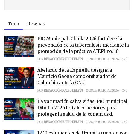
Todo
Reseñas
PIC Municipal Dibulla 2026 fortalece la
prevención de la tuberculosis mediante la
promoción de la práctica AIEPI no. 10
POR
REDACCIÓN RADIO DELFÍN
28 DE JULIO DE 2026
0
Abelardo de la Espriella designa a
Mauricio Gaona como embajador de
Colombia ante la ONU
POR
REDACCIÓN RADIO DELFÍN
28 DE JULIO DE 2026
0
La vacunación salva vidas: PIC municipal
Dibulla 2026 fortalece acciones para
proteger la salud de la comunidad.
POR
REDACCIÓN RADIO DELFÍN
28 DE JULIO DE 2026
0
1.412 estudiantes de Urumita cuentan con