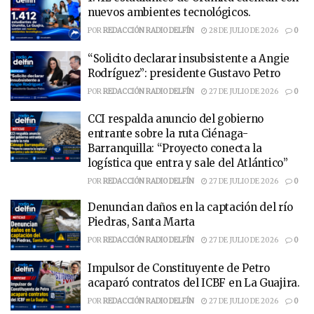
nuevos ambientes tecnológicos.
POR
REDACCIÓN RADIO DELFÍN
28 DE JULIO DE 2026
0
“Solicito declarar insubsistente a Angie
Rodríguez”: presidente Gustavo Petro
POR
REDACCIÓN RADIO DELFÍN
27 DE JULIO DE 2026
0
CCI respalda anuncio del gobierno
entrante sobre la ruta Ciénaga-
Barranquilla: “Proyecto conecta la
logística que entra y sale del Atlántico”
POR
REDACCIÓN RADIO DELFÍN
27 DE JULIO DE 2026
0
Denuncian daños en la captación del río
Piedras, Santa Marta
POR
REDACCIÓN RADIO DELFÍN
27 DE JULIO DE 2026
0
Impulsor de Constituyente de Petro
acaparó contratos del ICBF en La Guajira.
POR
REDACCIÓN RADIO DELFÍN
27 DE JULIO DE 2026
0