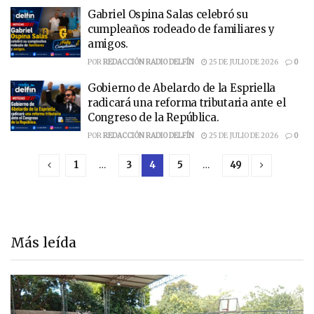
Gabriel Ospina Salas celebró su
cumpleaños rodeado de familiares y
amigos.
POR
REDACCIÓN RADIO DELFÍN
25 DE JULIO DE 2026
0
Gobierno de Abelardo de la Espriella
radicará una reforma tributaria ante el
Congreso de la República.
POR
REDACCIÓN RADIO DELFÍN
25 DE JULIO DE 2026
0
1
…
3
4
5
…
49
Más leída